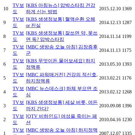
TV보
[KBS 아침뉴스] 압박스타킹 건강
10
2015.12.10
1369
도
하게 신는 방법
TV보
[KBS 생생정보통] 혈액순환 오해
9
2014.12.13
1287
도
or 진실
TV보
[KBS 생생정보통] 잘쓰면 약, 못쓰
8
2014.11.14
1199
도
면 독? 압박스타킹
TV보
[MBC 생방송 오늘 아침] 김장증후
7
2014.11.13
1175
도
군
TV보
[KBS 무엇이든 물어보세요] 하지
6
2013.05.10
1393
도
정맥류
TV보
[MBC 파워매거진] 건강의 적신호,
5
2013.02.21
1176
도
하지정맥류
TV보
[MBC 뉴스데스크] 하체 부으면 조
4
2013.02.12
1268
도
심
TV보
[KBS 생생정보통] 세살 버릇, 여든
3
2010.09.08
1396
도
까지 간다?
TV보
[QTV 비하인드] 여성을 죽이는 패
2
2010.04.16
1230
도
션
TV보
[MBC 생방송 오늘 아침] 하지정맥
1
2007.12.07
1335