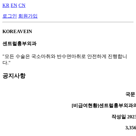
KR
EN
CN
로그인
회원가입
KOREAVEIN
센트럴흉부외과
"모든 수술은 국소마취와 반수면마취로 안전하게 진행합니
다."
공지사항
국문
[비급여현황]센트럴흉부외과
작성일
2023
3,35