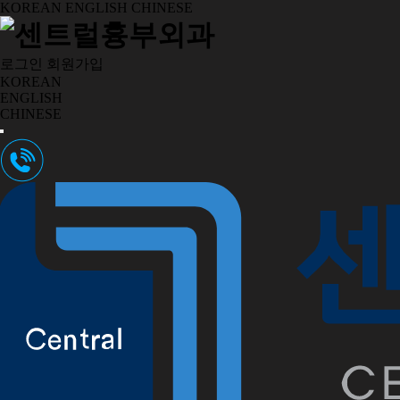
KOREAN
ENGLISH
CHINESE
로그인
회원가입
KOREAN
ENGLISH
CHINESE