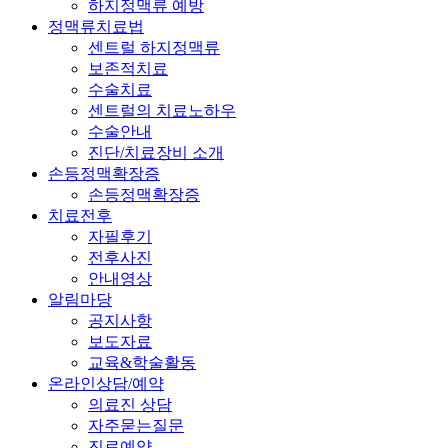
하지정맥류 예방
정맥류치료법
센트럴 하지정맥류
보존적치료
수술치료
센트럴의 치료노하우
수술안내
진단/치료장비 소개
손등정맥확장증
손등정맥확장증
치료전후
자필후기
전후사진
안내영상
알림마당
공지사항
보도자료
교육&학술활동
온라인상담/예약
의료진 상담
자주묻는질문
진료예약