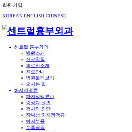
회원 가입
KOREAN
ENGLISH
CHINESE
센트럴 흉부외과
병원소개
진료철학
의료진소개
진료안내
병원둘러보기
오시는 길
하지정맥류
하지정맥류란
증상과 원인
검사와 진단
잠복성 하지정맥류
하지부종
수족냉증